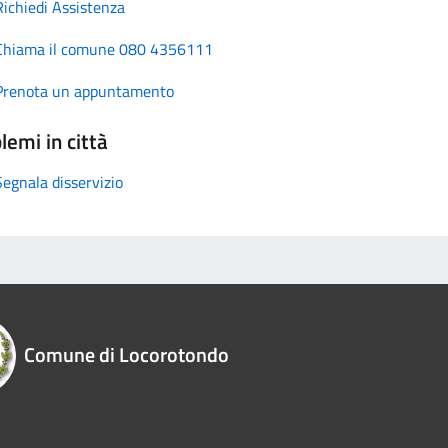
Richiedi Assistenza
Chiama il comune 080 4356111
Prenota un appuntamento
lemi in città
Segnala disservizio
Comune di Locorotondo