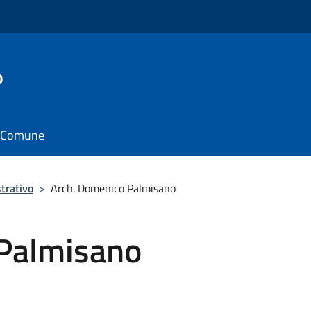
o
il Comune
trativo
>
Arch. Domenico Palmisano
Palmisano