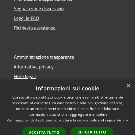
Segnalazione disservizio
Leggi le FAQ
Richiesta assistenza
Amministrazione trasparente
Informativa privacy
Note legali
×
Dichiarazione di accessibilità
Informazioni sui cookie
Questo sito web utilizza cookie tecnici e assimilati strettamente
necessari al corretto funzionamento e alla navigazione del sito,
nonché un cookie tecnico analitico al solo fine di elaborare
informazioni statistiche, aggregate e anonime.
RSS
Copyright © 2026 • Comune di
Per maggiori dettagli, può consultare la cookie policy al seguente
link
Accessibilità
Locorotondo • Powered by
Privacy
Municipium
Accesso
•
RIFIUTA TUTTO
ACCETTA TUTTO