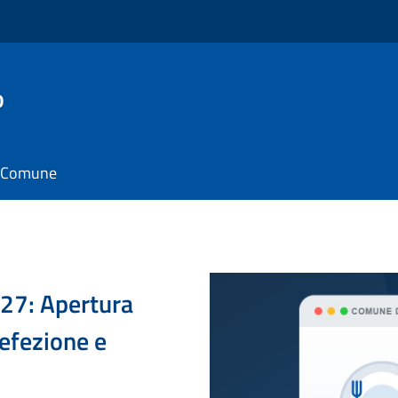
o
il Comune
027: Apertura
Refezione e