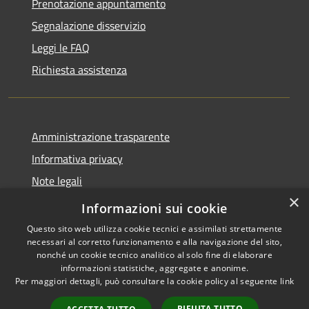
Prenotazione appuntamento
Segnalazione disservizio
Leggi le FAQ
Richiesta assistenza
Amministrazione trasparente
Informativa privacy
Note legali
×
Dichiarazione di accessibilità
Informazioni sui cookie
Questo sito web utilizza cookie tecnici e assimilati strettamente
necessari al corretto funzionamento e alla navigazione del sito,
nonché un cookie tecnico analitico al solo fine di elaborare
informazioni statistiche, aggregate e anonime.
RSS
Copyright © 2026 • Comune di
Per maggiori dettagli, può consultare la cookie policy al seguente
link
Accessibilità
Locorotondo • Powered by
Privacy
Municipium
Accesso
•
RIFIUTA TUTTO