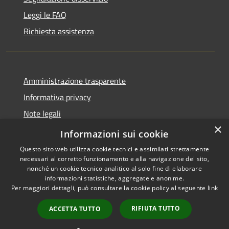
Leggi le FAQ
Richiesta assistenza
Amministrazione trasparente
Informativa privacy
Note legali
×
Dichiarazione di accessibilità
Informazioni sui cookie
Questo sito web utilizza cookie tecnici e assimilati strettamente
necessari al corretto funzionamento e alla navigazione del sito,
nonché un cookie tecnico analitico al solo fine di elaborare
informazioni statistiche, aggregate e anonime.
RSS
Copyright © 2026 • Comune di
Per maggiori dettagli, può consultare la cookie policy al seguente
link
Accessibilità
Locorotondo • Powered by
Privacy
Municipium
Accesso
•
RIFIUTA TUTTO
ACCETTA TUTTO
Cookie
redazione