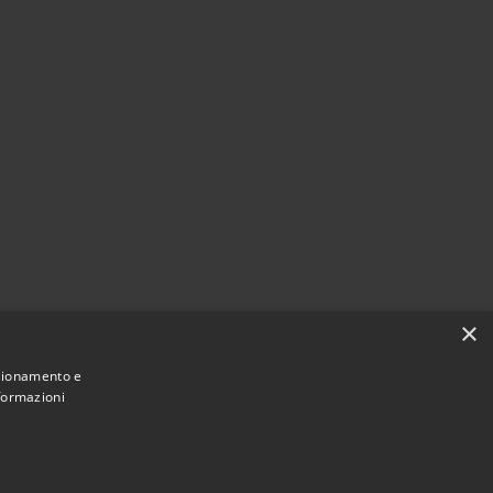
×
nzionamento e
nformazioni