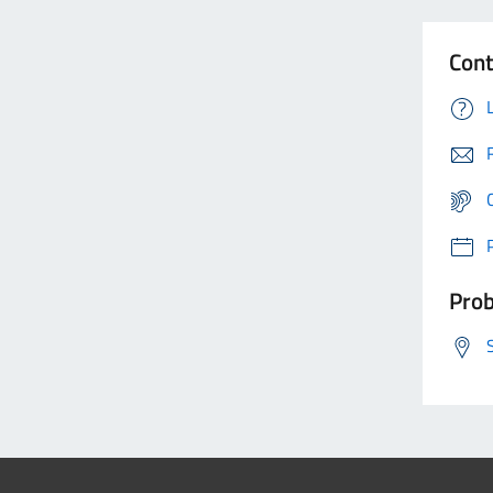
Cont
Prob