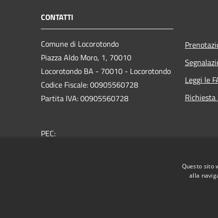
CONTATTI
Comune di Locorotondo
Prenotaz
Piazza Aldo Moro, 1, 70010
Segnalazi
Locorotondo BA - 70010 - Locorotondo
Leggi le 
Codice Fiscale: 00905560728
Richiesta
Partita IVA: 00905560728
PEC:
protocollo.comune.locorotondo@pec.rupar.puglia.it
Centralino Unico: 080 4356111
Questo sito 
alla navig