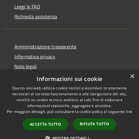
Leggi le FAQ
Richiesta assistenza
Amministrazione trasparente
Informativa privacy
Note legali
×
Dichiarazione di accessibilità
Informazioni sui cookie
Questo sito web utilizza cookie tecnici e assimilati strettamente
necessari al corretto funzionamento e alla navigazione del sito,
nonché un cookie tecnico analitico al solo fine di elaborare
informazioni statistiche, aggregate e anonime.
RSS
Copyright © 2026 • Comune di
Per maggiori dettagli, può consultare la cookie policy al seguente
link
Accessibilità
Locorotondo • Powered by
Privacy
Municipium
Accesso
•
RIFIUTA TUTTO
ACCETTA TUTTO
Cookie
redazione
Mappa del sito
MOSTRA DETTAGLI