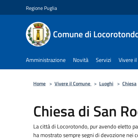
Salta al contenuto principale
Regione Puglia
Comune di Locorotond
Amministrazione
Novità
Servizi
Vivere 
Home
>
Vivere il Comune
>
Luoghi
>
Chiesa
Chiesa di San R
La città di Locorotondo, pur avendo eletto pa
ha mostrato sempre segni di devozione nei co