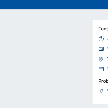
Cont
Prob