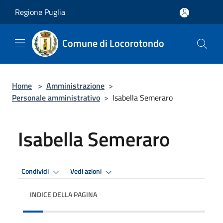
Salta al contenuto principale
Regione Puglia
Comune di Locorotondo
Home
>
Amministrazione
>
Personale amministrativo
>
Isabella Semeraro
Isabella Semeraro
Condividi
Vedi azioni
INDICE DELLA PAGINA