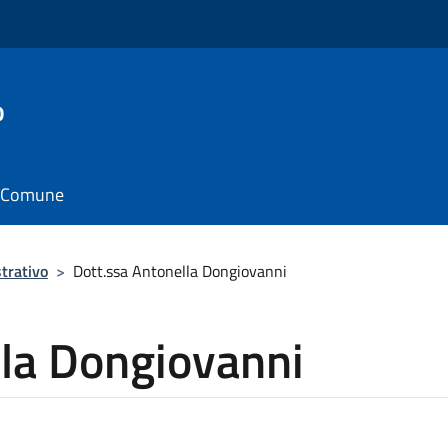
o
il Comune
trativo
>
Dott.ssa Antonella Dongiovanni
lla Dongiovanni