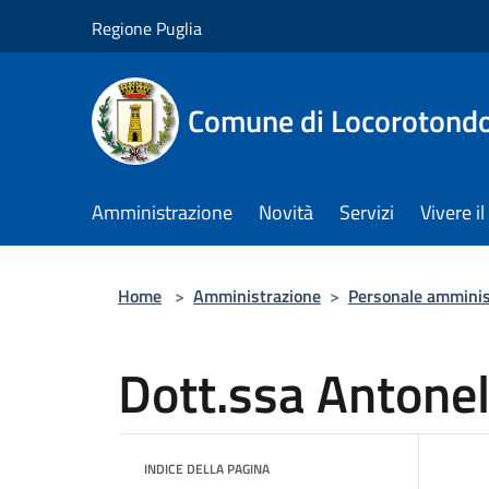
Salta al contenuto principale
Regione Puglia
Comune di Locorotond
Amministrazione
Novità
Servizi
Vivere 
Home
>
Amministrazione
>
Personale amminis
Dott.ssa Antone
INDICE DELLA PAGINA