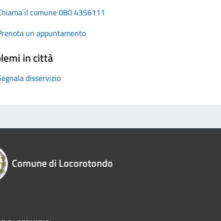
Chiama il comune 080 4356111
Prenota un appuntamento
lemi in città
Segnala disservizio
Comune di Locorotondo