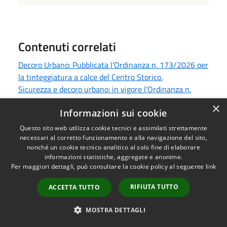
Contenuti correlati
Decoro Urbano: Pubblicata l'Ordinanza n. 173/2026 per
la tinteggiatura a calce del Centro Storico.
Sicurezza e decoro urbano: in vigore l’Ordinanza n.
172/2026 sul divieto di vetro e lattine.
×
Informazioni sui cookie
Pulizia terreni e prevenzione incendi: In vigore
l'Ordinanza Sindacale n. 171/2026.
Questo sito web utilizza cookie tecnici e assimilati strettamente
Albo delle Associazioni: avvio della verifica dei contatti
necessari al corretto funzionamento e alla navigazione del sito,
nonché un cookie tecnico analitico al solo fine di elaborare
e aggiornamento elenchi.
informazioni statistiche, aggregate e anonime.
Consiglio Permanente di Confronto: convocazione della
Per maggiori dettagli, può consultare la cookie policy al seguente
link
seduta del 4 agosto 2026
Servizi Scolastici A.S. 2026/2027: Apertura iscrizioni e
RIFIUTA TUTTO
ACCETTA TUTTO
rinnovi online per Refezione e Trasporto dal 3 agosto
Carta d’Identità Elettronica (CIE): calendario delle
MOSTRA DETTAGLI
aperture straordinarie dell’Ufficio Anagrafe ad agosto