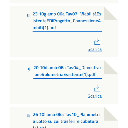
23 10g amb 06a Tav07_ViabilitàEs
istenteEDiProgetto_ConnessioneA
mbiti(1).pdf
PDF
Scarica
20 10d amb 06a Tav04_Dimostraz
ioneVolumetriaEsistente(1).pdf
PDF
Scarica
26 10l amb 06a Tav10_Planimetri
a Lotto su cui trasferire cubatura
(1).pdf