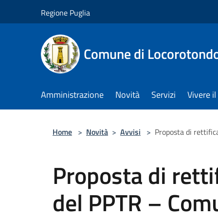
Salta al contenuto principale
Regione Puglia
Comune di Locorotond
Amministrazione
Novità
Servizi
Vivere 
Home
>
Novità
>
Avvisi
>
Proposta di rettifi
Proposta di retti
del PPTR – Comu