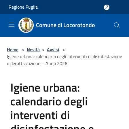
Salta al contenuto principale
Regione Puglia
Comune di Locorotondo
Home
>
Novità
>
Avvisi
>
Igiene urbana: calendario degli interventi di disinfestazione
e derattizzazione – Anno 2026
Igiene urbana:
calendario degli
interventi di
disinfestazione e