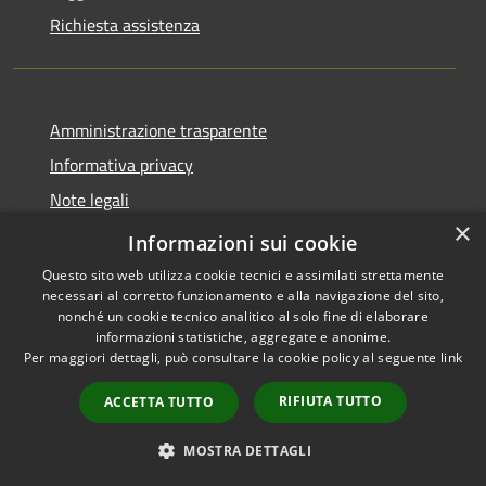
Richiesta assistenza
Amministrazione trasparente
Informativa privacy
Note legali
×
Dichiarazione di accessibilità
Informazioni sui cookie
Questo sito web utilizza cookie tecnici e assimilati strettamente
necessari al corretto funzionamento e alla navigazione del sito,
nonché un cookie tecnico analitico al solo fine di elaborare
informazioni statistiche, aggregate e anonime.
RSS
Copyright © 2026 • Comune di
Per maggiori dettagli, può consultare la cookie policy al seguente
link
Accessibilità
Locorotondo • Powered by
Privacy
Municipium
Accesso
•
RIFIUTA TUTTO
ACCETTA TUTTO
Cookie
redazione
Mappa del sito
MOSTRA DETTAGLI