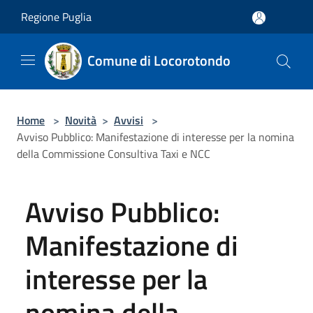
Salta al contenuto principale
Regione Puglia
Comune di Locorotondo
Home
>
Novità
>
Avvisi
>
Avviso Pubblico: Manifestazione di interesse per la nomina
della Commissione Consultiva Taxi e NCC
Avviso Pubblico:
Manifestazione di
interesse per la
nomina della