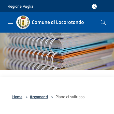
Salta al contenuto principale
Regione Puglia
Comune di Locorotondo
Home
>
Argomenti
>
Piano di sviluppo