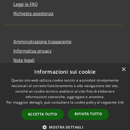
Leggi le FAQ
Richiesta assistenza
Amministrazione trasparente
Informativa privacy
Note legali
×
Dichiarazione di accessibilità
Informazioni sui cookie
Questo sito web utilizza cookie tecnici e assimilati strettamente
necessari al corretto funzionamento e alla navigazione del sito,
nonché un cookie tecnico analitico al solo fine di elaborare
informazioni statistiche, aggregate e anonime.
RSS
Copyright © 2026 • Comune di
Per maggiori dettagli, può consultare la cookie policy al seguente
link
Accessibilità
Locorotondo • Powered by
Privacy
Municipium
Accesso
•
RIFIUTA TUTTO
ACCETTA TUTTO
Cookie
redazione
Mappa del sito
MOSTRA DETTAGLI