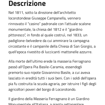
Descrizione
Nel 1811, sotto la direzione dell'architetto
locorotondese Giuseppe Campanella, vennero
rinnovato il “casino” padronale con l'attuale scalone
monumentale, la chiesa del 1812 e il “giardino
pittoresco”, in fondo al quale costruì, nel 1833, un
padiglione-belvedere da cui ammirare la campagna
circostante e il campanile della Chiesa di San Giorgio, a
quell'epoca rivestito di luccicanti mattonelle azzurre.
Alla morte dell'ultimo erede la masseria Ferragnano
passò all'Opera Pia Basile-Caramia, essendogli
premorto suo nipote Giovannino Basile, a cui aveva
lasciato in eredità tutti i suoi beni. Con i soldi dell'opera
pia fu costruita la scuola agraria, per istruire I figli degli
agricoltori poveri del borgo di Locorotondo.
Il giardino della Masseria Ferragnano è un Giardino
Monumentale all'Italiana, a pianta rettangolare,