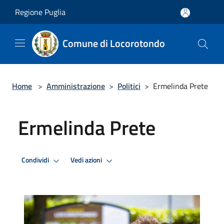
Salta al contenuto principale
Regione Puglia
Comune di Locorotondo
Home
>
Amministrazione
>
Politici
>
Ermelinda Prete
Ermelinda Prete
Condividi
Vedi azioni