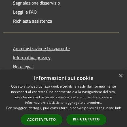
Segnalazione disservizio
Leggi le FAQ
Richiesta assistenza
Amministrazione trasparente
Informativa privacy
Note legali
×
Dichiarazione di accessibilità
Informazioni sui cookie
Questo sito web utilizza cookie tecnici e assimilati strettamente
necessari al corretto funzionamento e alla navigazione del sito,
nonché un cookie tecnico analitico al solo fine di elaborare
informazioni statistiche, aggregate e anonime.
RSS
Copyright © 2026 • Comune di
Per maggiori dettagli, può consultare la cookie policy al seguente
link
Accessibilità
Locorotondo • Powered by
Privacy
Municipium
Accesso
•
RIFIUTA TUTTO
ACCETTA TUTTO
Cookie
redazione