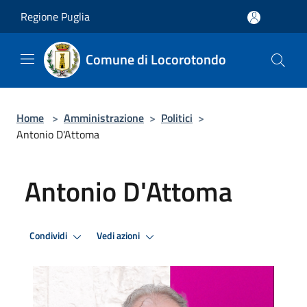
Salta al contenuto principale
Regione Puglia
Comune di Locorotondo
Home
>
Amministrazione
>
Politici
>
Antonio D'Attoma
Antonio D'Attoma
Condividi
Vedi azioni