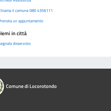
Chiama il comune 080 4356111
Prenota un appuntamento
lemi in città
Segnala disservizio
Comune di Locorotondo