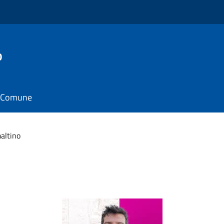
o
il Comune
maltino