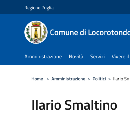
Salta al contenuto principale
Regione Puglia
Comune di Locorotond
Amministrazione
Novità
Servizi
Vivere 
Home
>
Amministrazione
>
Politici
>
Ilario S
Ilario Smaltino