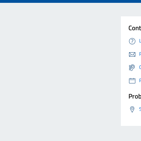
Cont
Prob