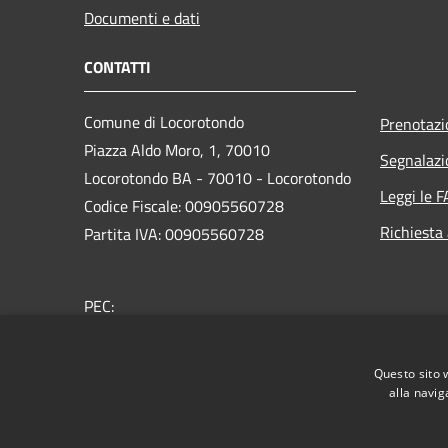
Documenti e dati
CONTATTI
Comune di Locorotondo
Prenotaz
Piazza Aldo Moro, 1, 70010
Segnalazi
Locorotondo BA - 70010 - Locorotondo
Leggi le 
Codice Fiscale: 00905560728
Richiesta
Partita IVA: 00905560728
PEC:
protocollo.comune.locorotondo@pec.rupar.puglia.it
Centralino Unico: 080 4356111
Questo sito 
alla navig