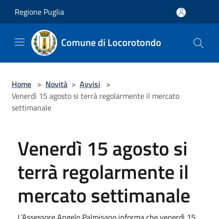
Salta al contenuto principale
Regione Puglia
Comune di Locorotondo
Home
>
Novità
>
Avvisi
>
Venerdì 15 agosto si terrà regolarmente il mercato
settimanale
Venerdì 15 agosto si
terrà regolarmente il
mercato settimanale
L’Assessore Angelo Palmisano informa che venerdì 15