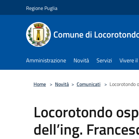
Salta al contenuto principale
Regione Puglia
Comune di Locorotond
Amministrazione
Novità
Servizi
Vivere 
Home
>
Novità
>
Comunicati
>
Locorotondo os
Locorotondo ospi
dell’ing. Francesc