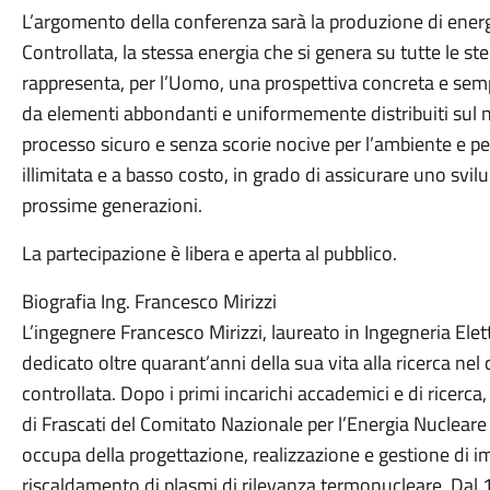
L’argomento della conferenza sarà la produzione di ener
Controllata, la stessa energia che si genera su tutte le st
rappresenta, per l’Uomo, una prospettiva concreta e sempre
da elementi abbondanti e uniformemente distribuiti sul n
processo sicuro e senza scorie nocive per l’ambiente e p
illimitata e a basso costo, in grado di assicurare uno svil
prossime generazioni.
La partecipazione è libera e aperta al pubblico.
Biografia Ing. Francesco Mirizzi
L’ingegnere Francesco Mirizzi, laureato in Ingegneria Elett
dedicato oltre quarant’anni della sua vita alla ricerca n
controllata. Dopo i primi incarichi accademici e di ricerc
di Frascati del Comitato Nazionale per l’Energia Nuclear
occupa della progettazione, realizzazione e gestione di im
riscaldamento di plasmi di rilevanza termonucleare. Dal 19