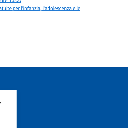
 ore 16:00
tuite per l'infanzia, l'adolescenza e le
?