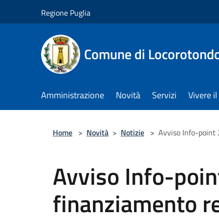
Salta al contenuto principale
Regione Puglia
Comune di Locorotond
Amministrazione
Novità
Servizi
Vivere 
Home
>
Novità
>
Notizie
>
Avviso Info-point
Avviso Info-poi
finanziamento re