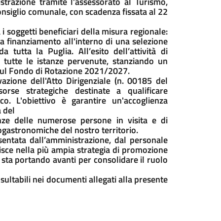
trazione tramite l’assessorato al Turismo,
onsiglio comunale, con scadenza fissata al 22
 soggetti beneficiari della misura regionale:
a finanziamento all'interno di una selezione
tutta la Puglia. All’esito dell’attività di
 tutte le istanze pervenute, stanziando un
e sul Fondo di Rotazione 2021/2027.
azione dell'Atto Dirigenziale (n. 00185 del
orse strategiche destinate a qualificare
ico. L'obiettivo è garantire un'accoglienza
 del
genze delle numerose persone in visita e di
nogastronomiche del nostro territorio.
sentata dall’amministrazione, dal personale
erisce nella più ampia strategia di promozione
 sta portando avanti per consolidare il ruolo
nsultabili nei documenti allegati alla presente