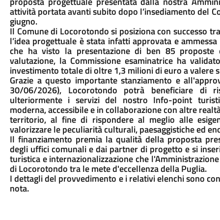
proposta progettuale presentata dalla nostra Amminis
attività portata avanti subito dopo l’insediamento del C
giugno.
Il Comune di Locorotondo si posiziona con successo tra i
l’idea progettuale è stata infatti approvata e ammessa 
che ha visto la presentazione di ben 85 proposte da 
valutazione, la Commissione esaminatrice ha validato
investimento totale di oltre 1,3 milioni di euro a valer
Grazie a questo importante stanziamento e all'approv
30/06/2026), Locorotondo potrà beneficiare di ris
ulteriormente i servizi del nostro Info-point turist
moderna, accessibile e in collaborazione con altre realtà
territorio, al fine di rispondere al meglio alle esi
valorizzare le peculiarità culturali, paesaggistiche ed e
Il finanziamento premia la qualità della proposta pre
degli uffici comunali e dai partner di progetto e si ins
turistica e internazionalizzazione che l'Amministrazione
di Locorotondo tra le mete d'eccellenza della Puglia.
I dettagli del provvedimento e i relativi elenchi sono co
nota.