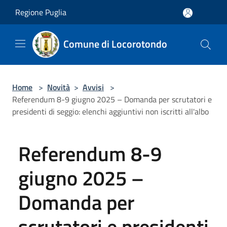
Salta al contenuto principale
Regione Puglia
Comune di Locorotondo
Home
>
Novità
>
Avvisi
>
Referendum 8-9 giugno 2025 – Domanda per scrutatori e
presidenti di seggio: elenchi aggiuntivi non iscritti all'albo
Referendum 8-9
giugno 2025 –
Domanda per
scrutatori e presidenti