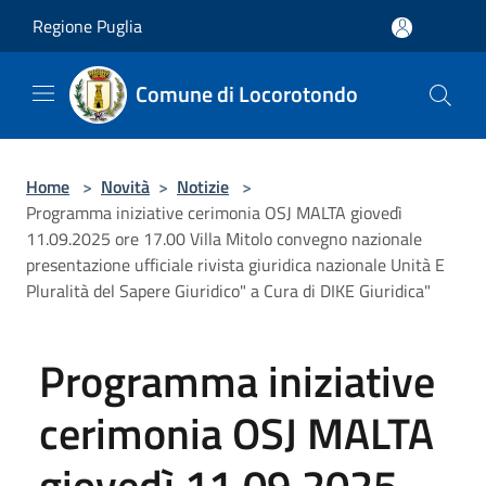
Salta al contenuto principale
Regione Puglia
Comune di Locorotondo
Home
>
Novità
>
Notizie
>
Programma iniziative cerimonia OSJ MALTA giovedì
11.09.2025 ore 17.00 Villa Mitolo convegno nazionale
presentazione ufficiale rivista giuridica nazionale Unità E
Pluralità del Sapere Giuridico" a Cura di DIKE Giuridica"
Programma iniziative
cerimonia OSJ MALTA
giovedì 11.09.2025