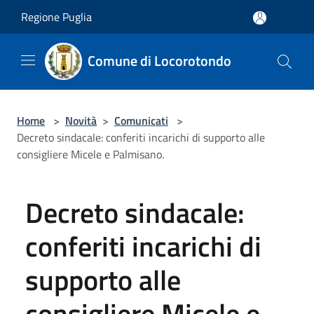
Salta al contenuto principale
Regione Puglia
Comune di Locorotondo
Home
>
Novità
>
Comunicati
>
Decreto sindacale: conferiti incarichi di supporto alle
consigliere Micele e Palmisano.
Decreto sindacale:
conferiti incarichi di
supporto alle
consigliere Micele e