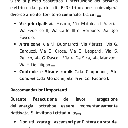
Oltre al plesso scolastico, l'interruzione del servizio
elettrico da parte di E-Distribuzione coinvolgerà
diverse aree del territorio comunale
, tra cui:
Vie principali
: Via Fasano, Via Mafalda di Savoia,
Via Federico II, Via Carlo III di Borbone, Via Ugo
Foscolo
.
Altre zone
: Via M. Buonarroti, Via Abruzzi, Via G.
Carducci, Via B. Croce, Via G. Leopardi, Via S.
Pellico, Via G. Pascoli, Via V. De Sica, Via Manzoni,
Via E. De Filippo
.
Contrade e Strade rurali
: C.da Cinquenoci, Str.
Com. 63 C.da Monache, Str. Priv.
Co. Fasano I
.
Raccomandazioni importanti
Durante l'esecuzione dei lavori, l'erogazione
dell'energia potrebbe essere momentaneamente
riattivata
. Si invitano i cittadini a:
Non utilizzare gli ascensori per l'intera durata dei