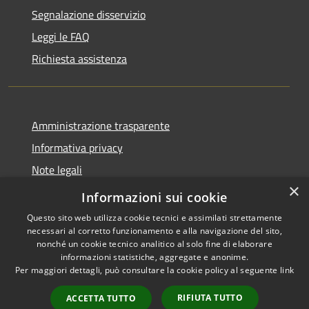
Segnalazione disservizio
Leggi le FAQ
Richiesta assistenza
Amministrazione trasparente
Informativa privacy
Note legali
×
Dichiarazione di accessibilità
Informazioni sui cookie
Questo sito web utilizza cookie tecnici e assimilati strettamente
necessari al corretto funzionamento e alla navigazione del sito,
nonché un cookie tecnico analitico al solo fine di elaborare
informazioni statistiche, aggregate e anonime.
RSS
Copyright © 2026 • Comune di
Per maggiori dettagli, può consultare la cookie policy al seguente
link
Accessibilità
Locorotondo • Powered by
Privacy
Municipium
Accesso
•
RIFIUTA TUTTO
ACCETTA TUTTO